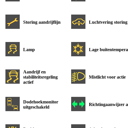
Storing aandrijflijn
Luchtvering storing
Lamp
Lage buitentempera
Aandrijf en
stabiliteitsregeling
Mistlicht voor actie
actief
Dodehoekmonitor
Richtingaanwijzer a
uitgeschakeld