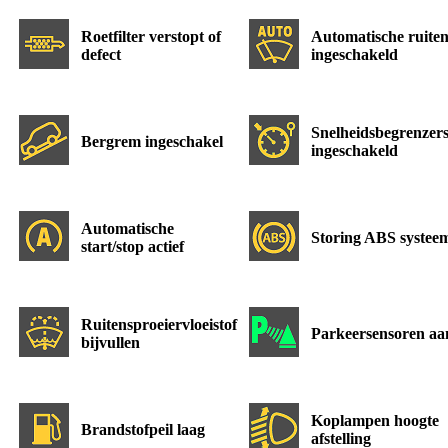
Roetfilter verstopt of
Automatische ruiten
defect
ingeschakeld
Snelheidsbegrenzer
Bergrem ingeschakel
ingeschakeld
Automatische
Storing ABS systee
start/stop actief
Ruitensproeiervloeistof
Parkeersensoren aa
bijvullen
Koplampen hoogte
Brandstofpeil laag
afstelling