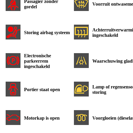
Passagier zonder
Voorruit ontwasem
gordel
Achterruitverwarm
Storing airbag systeem
ingeschakeld
Electronische
parkeerrem
Waarschuwing glad
ingeschakeld
Lamp of regensenso
Portier staat open
storing
Motorkap is open
Voorgloeien (diesela