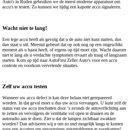
Auto's in Roden gebruiken we de meest moderne apparatuur om
accu's te testen. Zo kunnen we tijdig een kapotte accu signaleren.
Wacht niet te lang!
Een lege accu heeft als gevolg dat u de auto niet kunt starten, dus
dan staat u stil. Meestal gebeurt dat op ook nog op een ongeschikt
moment als u haast heeft, of ergens op tijd moet zijn. Wacht daarom
niet te lang als u verdachte symptomen ervaart als traag of langzaam
starten. Kom op tijd naar AutoFirst Zeller Auto's voor een accu
controle en voorkom vervelende situaties.
Zelf uw accu testen
Wanneer uw accu defect is kan deze helaas niet gerepareerd
worden. In dat geval moet u dus uw accu vervangen. U kunt zelf de
status van uw accu inschatten door ‘s avonds de autoverlichting aan
te zetten en vervolgens de ventilatie vol open te draaien en de
autoradio aan te doen. Ziet u dat de lampen zichtbaar zwakker
worden? Dan adviseren wij u om zo snel mogelijk langs te komen
voor een accutest om onvoorziene autoproblemen te voorkomen!