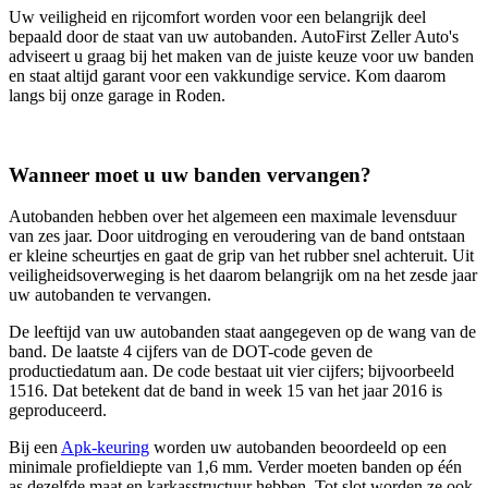
Uw veiligheid en rijcomfort worden voor een belangrijk deel
bepaald door de staat van uw autobanden. AutoFirst Zeller Auto's
adviseert u graag bij het maken van de juiste keuze voor uw banden
en staat altijd garant voor een vakkundige service. Kom daarom
langs bij onze garage in Roden.
Wanneer moet u uw banden vervangen?
Autobanden hebben over het algemeen een maximale levensduur
van zes jaar. Door uitdroging en veroudering van de band ontstaan
er kleine scheurtjes en gaat de grip van het rubber snel achteruit. Uit
veiligheidsoverweging is het daarom belangrijk om na het zesde jaar
uw autobanden te vervangen.
De leeftijd van uw autobanden staat aangegeven op de wang van de
band. De laatste 4 cijfers van de DOT-code geven de
productiedatum aan. De code bestaat uit vier cijfers; bijvoorbeeld
1516. Dat betekent dat de band in week 15 van het jaar 2016 is
geproduceerd.
Bij een
Apk-keuring
worden uw autobanden beoordeeld op een
minimale profieldiepte van 1,6 mm. Verder moeten banden op één
as dezelfde maat en karkasstructuur hebben. Tot slot worden ze ook