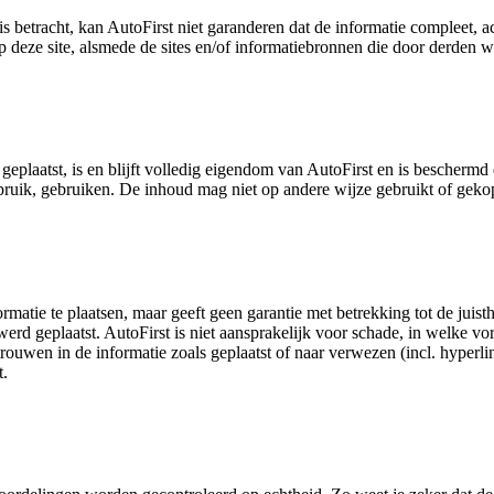
s betracht, kan AutoFirst niet garanderen dat de informatie compleet, a
 deze site, alsmede de sites en/of informatiebronnen die door derden w
geplaatst, is en blijft volledig eigendom van AutoFirst en is bescherm
gebruik, gebruiken. De inhoud mag niet op andere wijze gebruikt of ge
ormatie te plaatsen, maar geeft geen garantie met betrekking tot de juis
erd geplaatst. AutoFirst is niet aansprakelijk voor schade, in welke vo
trouwen in de informatie zoals geplaatst of naar verwezen (incl. hyperl
t.