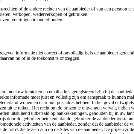
msrechten of de andere rechten van de aanbieder of van een persoon te
 kopiëren, verkopen, wederverkopen of gebruiken.
geven, voertuigen te onderhouden.
geven informatie niet correct of onvolledig is, is de aanbieder gerecht
 daarvan nu of in de toekomst te ontzeggen.
nen, moet uw kenteken en email adres geregistreerd zijn bij de aanbie
ekte informatie moet juist en volledig zijn om aanspraak te kunnen mak
Nederland wonen en daar hun postadres hebben. In het geval er twijfels zi
en uit te reiken. Het recht om de prijzen te ontvangen vervalt, indien 
rden uitsluitend uitbetaald op bankrekeningen, gehouden bij in uw lan
rijs door de gebruiker betekent, dat de gebruiker de aanbieder toestem
promotionele activiteiten van de aanbieder, zonder dat de aanbieder de
 de foto's die te zien zijn op de Sites van de aanbieder. De prijzen z