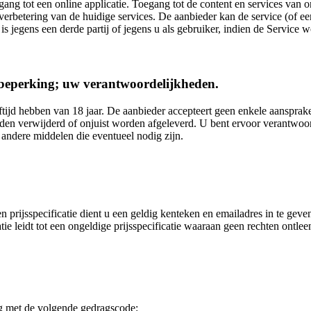
gang tot een online applicatie. Toegang tot de content en services van 
erbetering van de huidige services. De aanbieder kan de service (of ee
is jegens een derde partij of jegens u als gebruiker, indien de Service
dsbeperking; uw verantwoordelijkheden.
ijd hebben van 18 jaar. De aanbieder accepteert geen enkele aansprakel
orden verwijderd of onjuist worden afgeleverd. U bent ervoor verantwoor
f andere middelen die eventueel nodig zijn.
en prijsspecificatie dient u een geldig kenteken en emailadres in te ge
atie leidt tot een ongeldige prijsspecificatie waaraan geen rechten ontl
g met de volgende gedragscode: