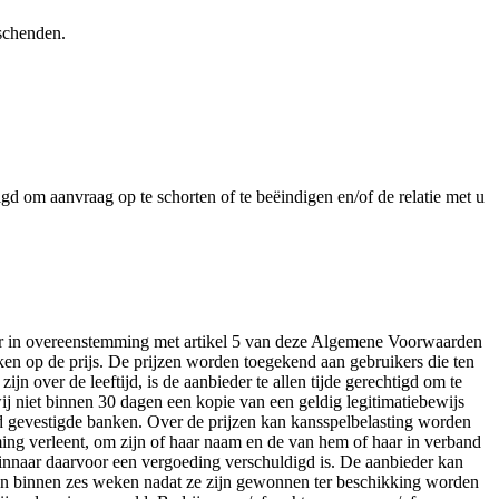
 schenden.
igd om aanvraag op te schorten of te beëindigen en/of de relatie met u
der in overeenstemming met artikel 5 van deze Algemene Voorwaarden
en op de prijs. De prijzen worden toegekend aan gebruikers die ten
jn over de leeftijd, is de aanbieder te allen tijde gerechtigd om te
wij niet binnen 30 dagen een kopie van een geldig legitimatiebewijs
d gevestigde banken. Over de prijzen kan kansspelbelasting worden
ming verleent, om zijn of haar naam en de van hem of haar in verband
 winnaar daarvoor een vergoeding verschuldigd is. De aanbieder kan
ullen binnen zes weken nadat ze zijn gewonnen ter beschikking worden