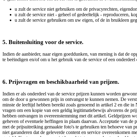
u zult de service niet gebruiken om de privacyrechten, eigendo
u zult de service niet - geheel of gedeeltelijk - reproduceren,
u zult de service gebruiken om uw eigen, of de in bruikleen ge
5. Buitensluiting voor de service.
Indien de aanbieder, naar eigen goeddunken, van mening is dat de opge
te beëindigen en/of om u het gebruik van de service of een onderdeel
6. Prijsvragen en beschikbaarheid van prijzen.
Indien er als onderdeel van de service prijzen kunnen worden gewon
om de door u gewonnen prijs in ontvangst te kunnen nemen. De verstr
minste de leeftijd hebben bereikt zoals genoemd in artikel 2 en die in 
vragen om een kopie van een geldig legitimatiebewijs alvorens de prijz
hebben ontvangen in overeenstemming met dit artikel. Geldprijzen wo
geheven of eventuele heffingen in plaats daarvan. Acceptatie van de p
met de prijsuitreiking gemaakte foto's te gebruiken ten behoeve van 
niet garanderen dat de geleverde content en service overeenkomen met