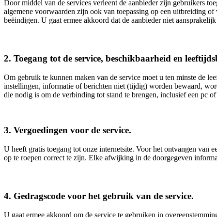
Door middel van de services verleent de aanbieder zijn gebruikers toe
algemene voorwaarden zijn ook van toepassing op een uitbreiding of v
beëindigen. U gaat ermee akkoord dat de aanbieder niet aansprakelijk 
2. Toegang tot de service, beschikbaarheid en leeftij
Om gebruik te kunnen maken van de service moet u ten minste de leeft
instellingen, informatie of berichten niet (tijdig) worden bewaard, w
die nodig is om de verbinding tot stand te brengen, inclusief een pc o
3. Vergoedingen voor de service.
U heeft gratis toegang tot onze internetsite. Voor het ontvangen van e
op te roepen correct te zijn. Elke afwijking in de doorgegeven inform
4. Gedragscode voor het gebruik van de service.
U gaat ermee akkoord om de service te gebruiken in overeenstemmin